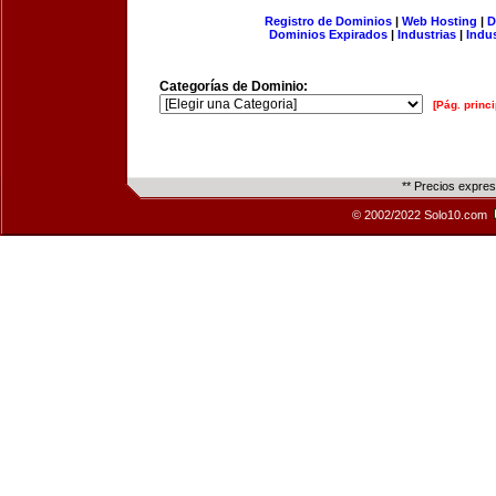
Registro de Dominios
|
Web Hosting
|
D
Dominios Expirados
|
Industrias
|
Indu
Categorías de Dominio:
[Pág. princi
** Precios expre
© 2002/2022 Solo10.com