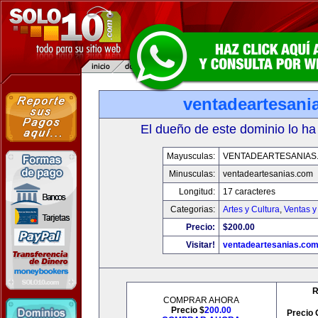
ventadeartesani
El dueño de este dominio lo ha
Mayusculas:
VENTADEARTESANIAS
Minusculas:
ventadeartesanias.com
Longitud:
17 caracteres
Categorias:
Artes y Cultura
,
Ventas y
Precio:
$200.00
Visitar!
ventadeartesanias.co
R
COMPRAR AHORA
Precio $
200.00
Precio 