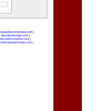
capacitacionventas.com
|
|
apuntesdeviaje.com
|
mercadocompras.com
|
comprasmayoristas.com
|