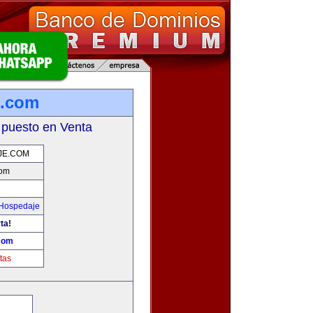
e.com
 puesto en Venta
JE.COM
com
 Hospedaje
ta!
com
tas