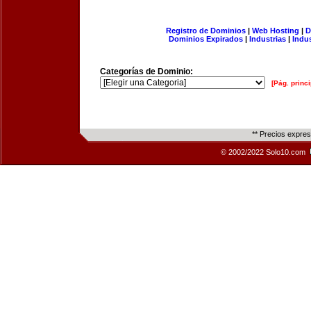
Registro de Dominios
|
Web Hosting
|
D
Dominios Expirados
|
Industrias
|
Indu
Categorías de Dominio:
[Pág. princi
** Precios expre
© 2002/2022 Solo10.com