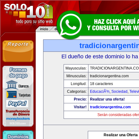
tradicionargent
El dueño de este dominio lo ha
Mayusculas:
TRADICIONARGENTINA.C
Minusculas:
tradicionargentina.com
Longitud:
18 caracteres
Categorias:
EducaciÃ³n
,
Sociedad
,
Telev
Precio:
Realizar una oferta!
Visitar!
tradicionargentina.com
Serán consideradas ofer
Realizar una Oferta