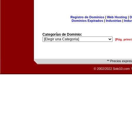
Registro de Dominios
|
Web Hosting
|
D
Dominios Expirados
|
Industrias
|
Indu
Categorías de Dominio:
[Pág. princi
** Precios expre
© 2002/2022 Solo10.com