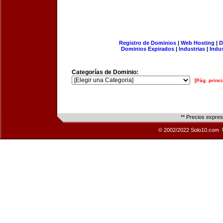
Registro de Dominios
|
Web Hosting
|
D
Dominios Expirados
|
Industrias
|
Indu
Categorías de Dominio:
[Pág. princi
** Precios expre
© 2002/2022 Solo10.com