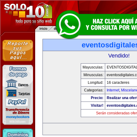
eventosdigital
Vendido!
Mayusculas:
EVENTOSDIGITA
Minusculas:
eventosdigitales.
Longitud:
16 caracteres
Categorias:
Internet
,
Miscelane
Precio:
Realizar una ofer
Visitar!
eventosdigitales
Serán consideradas ofer