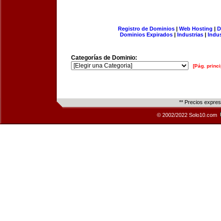
Registro de Dominios
|
Web Hosting
|
D
Dominios Expirados
|
Industrias
|
Indu
Categorías de Dominio:
[Pág. princi
** Precios expre
© 2002/2022 Solo10.com