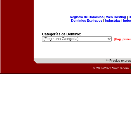
Registro de Dominios
|
Web Hosting
|
D
Dominios Expirados
|
Industrias
|
Indu
Categorías de Dominio:
[Pág. princi
** Precios expre
© 2002/2022 Solo10.com