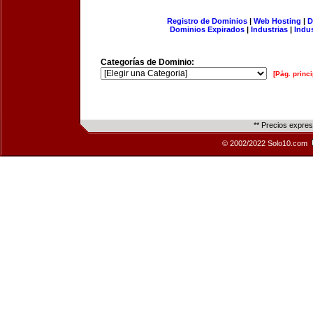
Registro de Dominios
|
Web Hosting
|
D
Dominios Expirados
|
Industrias
|
Indu
Categorías de Dominio:
[Pág. princi
** Precios expre
© 2002/2022 Solo10.com