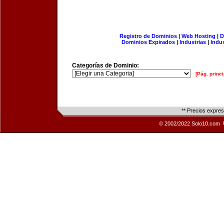
Registro de Dominios
|
Web Hosting
|
D
Dominios Expirados
|
Industrias
|
Indu
Categorías de Dominio:
[Pág. princi
** Precios expre
© 2002/2022 Solo10.com