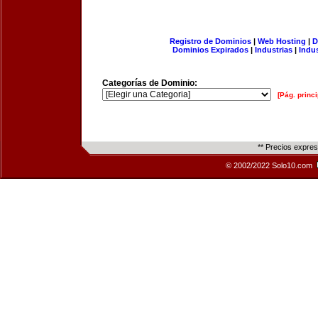
Registro de Dominios
|
Web Hosting
|
D
Dominios Expirados
|
Industrias
|
Indu
Categorías de Dominio:
[Pág. princi
** Precios expre
© 2002/2022 Solo10.com