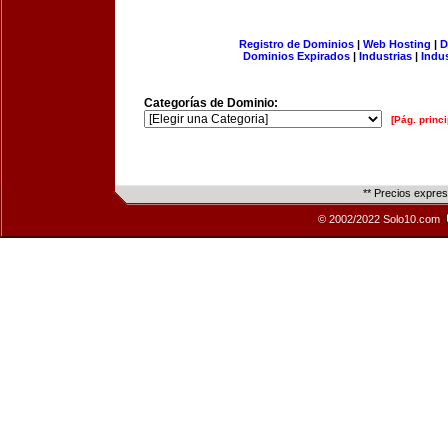
Registro de Dominios
|
Web Hosting
|
D
Dominios Expirados
|
Industrias
|
Indu
Categorías de Dominio:
[Pág. princi
** Precios expre
© 2002/2022 Solo10.com