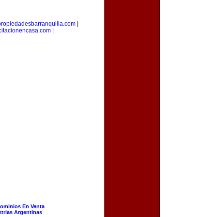
propiedadesbarranquilla.com
|
citacionencasa.com
|
|
ominios En Venta
strias Argentinas