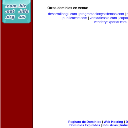
Otros dominios en venta:
desarrolloagil.com
|
programacionysistemas.com
|
publicoche.com
|
ventaalcosto.com
|
capa
venderyexportar.com
Registro de Dominios
|
Web Hosting
|
D
Dominios Expirados
|
Industrias
|
Indu