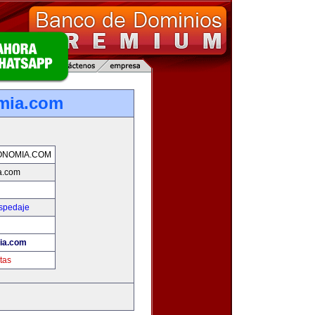
mia.com
ONOMIA.COM
a.com
ospedaje
!
ia.com
tas