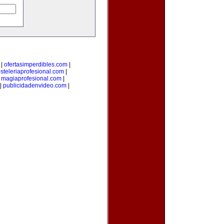
|
ofertasimperdibles.com
|
steleriaprofesional.com
|
|
magiaprofesional.com
|
|
publicidadenvideo.com
|