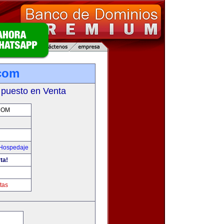
com
 puesto en Venta
COM
 Hospedaje
ta!
m
tas