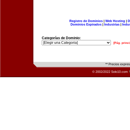
Registro de Dominios
|
Web Hosting
|
D
Dominios Expirados
|
Industrias
|
Indu
Categorías de Dominio:
[Pág. princi
** Precios expre
© 2002/2022 Solo10.com