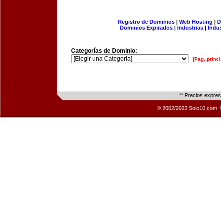
Registro de Dominios
|
Web Hosting
|
D
Dominios Expirados
|
Industrias
|
Indu
Categorías de Dominio:
[Pág. princi
** Precios expre
© 2002/2022 Solo10.com