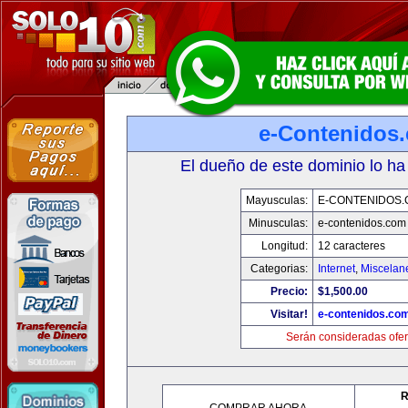
e-Contenidos
El dueño de este dominio lo ha
Mayusculas:
E-CONTENIDOS
Minusculas:
e-contenidos.com
Longitud:
12 caracteres
Categorias:
Internet
,
Miscelane
Precio:
$1,500.00
Visitar!
e-contenidos.co
Serán consideradas ofer
R