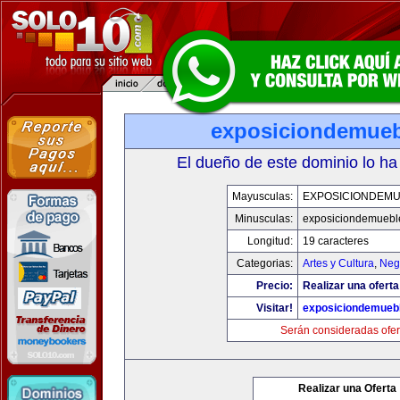
exposiciondemue
El dueño de este dominio lo ha
Mayusculas:
EXPOSICIONDEM
Minusculas:
exposiciondemuebl
Longitud:
19 caracteres
Categorias:
Artes y Cultura
,
Neg
Precio:
Realizar una oferta
Visitar!
exposiciondemueb
Serán consideradas ofer
Realizar una Oferta