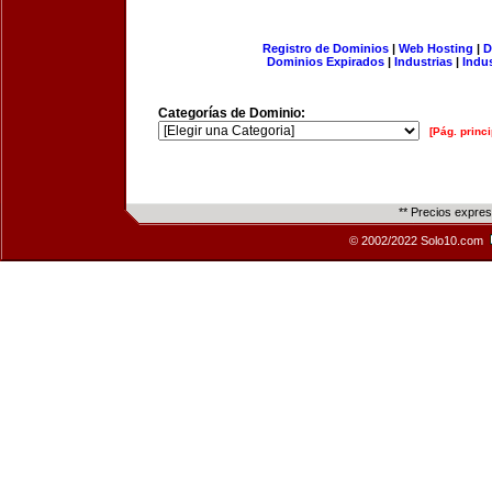
Registro de Dominios
|
Web Hosting
|
D
Dominios Expirados
|
Industrias
|
Indu
Categorías de Dominio:
[Pág. princi
** Precios expre
© 2002/2022 Solo10.com